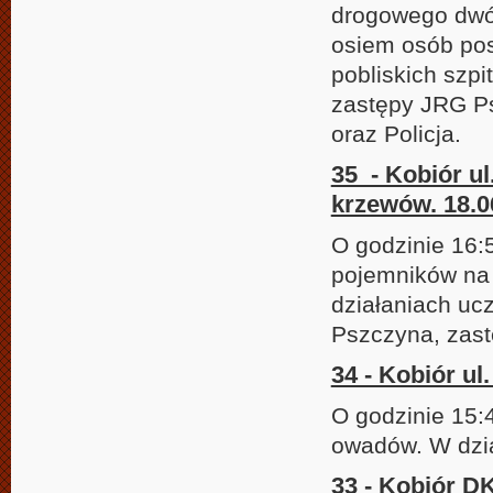
drogowego dwó
osiem osób po
pobliskich szpi
zastępy JRG P
oraz Policja.
35 - Kobiór u
krzewów. 18.0
O godzinie 16:
pojemników na 
działaniach uc
Pszczyna, zast
34 - Kobiór u
O godzinie 15:
owadów. W dzia
33 - Kobiór D