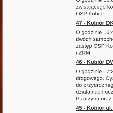
zwisającego ko
OSP Kobiór.
47 - Kobiór DK
O godzinie 16:
dwóch samocho
zastęp OSP Kob
i ZRM.
46 - Kobiór D
O godzinie 17:
drogowego. Cys
do przydrożne
działaniach uc
Pszczyna oraz 
45 - Kobiór ul