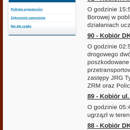
O godzinie 15:
Polityka prywatności
Borowej w pobl
Zgłoszenie zagrożenia
działaniach uc
Nie dla czadu
90 - Kobiór D
O godzinie 02:
drogowego dwó
poszkodowane z
przetransporto
zastępy JRG Ty
ZRM oraz Polic
89 - Kobiór u
O godzinie 05
ugrzązł w teren
88 - Kobiór D