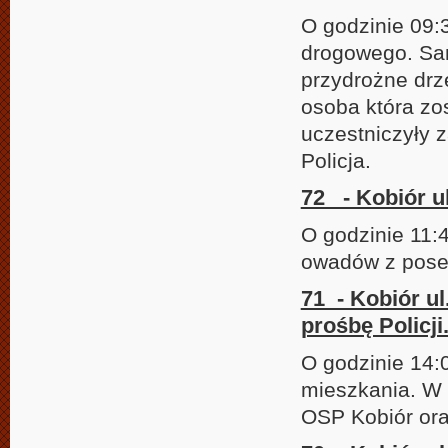
O godzinie 09:
drogowego. Sam
przydrożne drz
osoba która zo
uczestniczyły 
Policja.
72 - Kobiór u
O godzinie 11:
owadów z poses
71 - Kobiór u
prośbę Policji
O godzinie 14:
mieszkania. W 
OSP Kobiór ora