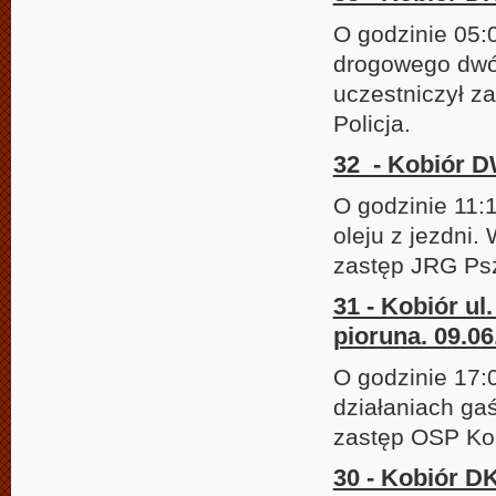
O godzinie 05:
drogowego dwó
uczestniczył z
Policja.
32 - Kobiór DW
O godzinie 11:
oleju z jezdni.
zastęp JRG Ps
31 - Kobiór u
pioruna. 09.06
O godzinie 17:
działaniach ga
zastęp OSP Ko
30 - Kobiór DK