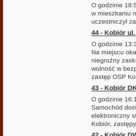
O godzinie 18:
w mieszkaniu n
uczestniczył z
44 - Kobiór ul
O godzinie 13:
Na miejscu oka
niegroźny zask
wolność w bezp
zastęp OSP Kob
43 - Kobiór DK
O godzinie 16:
Samochód dosta
elektroniczny s
Kobiór, zastęp
42 - Kobiór D