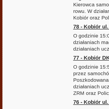
Kierowca samo
rowu. W działa
Kobiór oraz Pol
78 - Kobiór u
O godzinie 15
działaniach m
działaniach uc
77 - Kobiór DK
O godzinie 15:
przez samochód
Poszkodowana o
działaniach uc
ZRM oraz Polic
76 - Kobiór ul