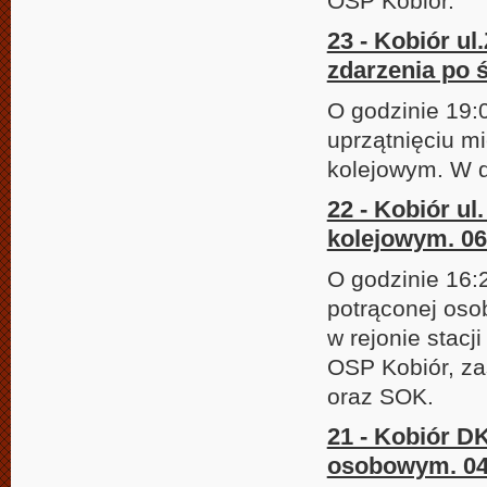
OSP Kobiór.
23 - Kobiór u
zdarzenia po 
O godzinie 19
uprzątnięciu m
kolejowym. W d
22 - Kobiór ul
kolejowym. 06
O godzinie 16:
potrąconej oso
w rejonie stacj
OSP Kobiór, za
oraz SOK.
21 - Kobiór D
osobowym. 04.