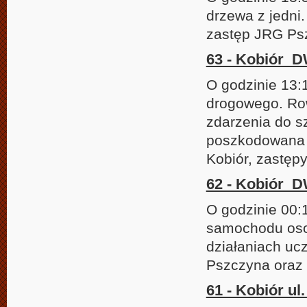
drzewa z jedni
zastęp JRG Ps
63 - Kobiór D
O godzinie 13:
drogowego. Row
zdarzenia do s
poszkodowana 
Kobiór, zastęp
62 - Kobiór D
O godzinie 00:
samochodu os
działaniach uc
Pszczyna oraz 
61 - Kobiór ul