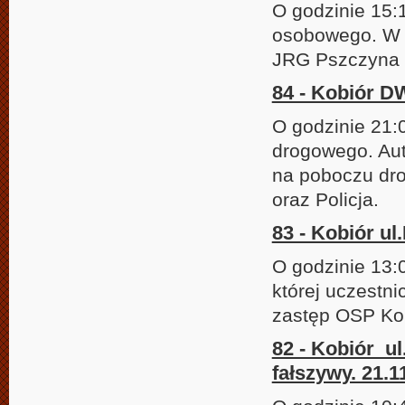
O godzinie 15
osobowego. W d
JRG Pszczyna o
84 - Kobiór D
O godzinie 21:
drogowego. Auto
na poboczu dro
oraz Policja.
83 - Kobiór ul
O godzinie 13:
której uczestn
zastęp OSP Kob
82 - Kobiór u
fałszywy. 21.1