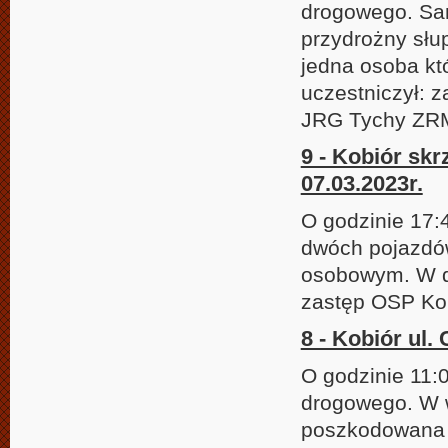
drogowego. Sam
przydrożny słu
jedna osoba któ
uczestniczył: 
JRG Tychy ZRM 
9 - Kobiór sk
07.03.2023r.
O godzinie 17:
dwóch pojazd
osobowym. W dz
zastęp OSP Kob
8 - Kobiór ul.
O godzinie 11:
drogowego. W 
poszkodowana z