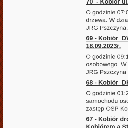
70 - Kobiór ul
O godzinie 07:
drzewa. W dzia
JRG Pszczyna.
69 - Kobiór 
18.09.2023r.
O godzinie 09
osobowego. W d
JRG Pszczyna o
68 - Kobiór DK
O godzinie 01:
samochodu osob
zastęp OSP Kob
67 - Kobiór d
Kobiórem a St