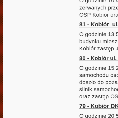
O godzinie 10:
zerwanych prze
OSP Kobiór ora
81 - Kobiór ul
O godzinie 13:
budynku mieszk
Kobiór zastęp 
80 - Kobiór ul
O godzinie 15
samochodu osob
doszło do poża
silnik samocho
oraz zastęp OS
79 - Kobiór DK
O godzinie 20: