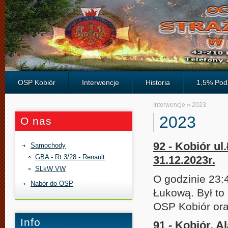
OSP Kobiór
Interwencje
Historia
1,5% Pod
Interwencje
»
2023
2023
O nas
92 - Kobiór ul
Samochody
GBA - Rt 3/28 - Renault
31.12.2023r.
SLkW VW
O godzinie 23:
Nabór do OSP
Łukową. Był to 
OSP Kobiór ora
Info
91 - Kobiór. A