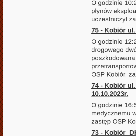
O godzinie 10:
płynów eksploat
uczestniczył z
75 - Kobiór ul
O godzinie 12:
drogowego dwó
poszkodowana z
przetransporto
OSP Kobiór, za
74 - Kobiór u
10.10.2023r.
O godzinie 16:
medycznemu w t
zastęp OSP Ko
73 - Kobiór D